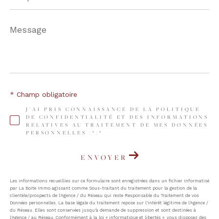
Message
*
* Champ obligatoire
J'AI PRIS CONNAISSANCE DE LA POLITIQUE
DE CONFIDENTIALITÉ ET DES INFORMATIONS
RELATIVES AU TRAITEMENT DE MES DONNÉES
PERSONNELLES (*)*
ENVOYER
Les informations recueillies sur ce formulaire sont enregistrées dans un fichier informatisé
par La Boite Immo agissant comme Sous-traitant du traitement pour la gestion de la
clientèle/prospects de l'Agence / du Réseau qui reste Responsable du Traitement de vos
Données personnelles. La base légale du traitement repose sur l'intérêt légitime de l'Agence /
du Réseau. Elles sont conservées jusqu'à demande de suppression et sont destinées à
l'Agence / au Réseau. Conformément à la loi « informatique et libertés », vous disposez des