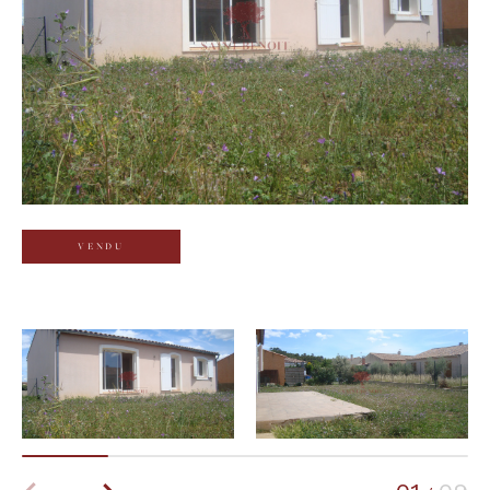
Budget
Budget
Surface
Surface
Pièces
Pièces
VENDU
Référence
AFFINER LES CRITÈRES
TERRASSE
PARKING
PISCINE
FILTRER PAR