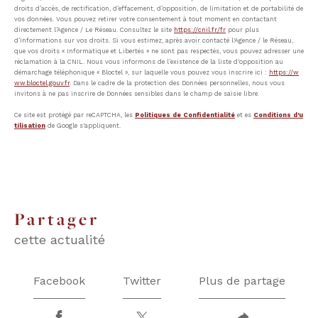
droits d’accès, de rectification, d’effacement, d’opposition, de limitation et de portabilité de
vos données. Vous pouvez retirer votre consentement à tout moment en contactant
directement l’Agence / Le Réseau. Consultez le site
https://cnil.fr/fr
pour plus
d’informations sur vos droits. Si vous estimez, après avoir contacté l'Agence / le Réseau,
que vos droits « Informatique et Libertés » ne sont pas respectés, vous pouvez adresser une
réclamation à la CNIL. Nous vous informons de l’existence de la liste d'opposition au
démarchage téléphonique « Bloctel », sur laquelle vous pouvez vous inscrire ici :
https://w
ww.bloctel.gouv.fr
. Dans le cadre de la protection des Données personnelles, nous vous
invitons à ne pas inscrire de Données sensibles dans le champ de saisie libre.
Ce site est protégé par reCAPTCHA, les
Politiques de Confidentialité
et es
Conditions d'u
tilisation
de Google s'appliquent.
partager
cette actualité
Facebook
Twitter
Plus de partage