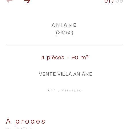
01
09
/
COUPS DE COEUR
EXCLUSIVITÉS
ANIANE
(34150)
NOUVEAUTÉS
4 pièces - 90 m²
RECHERCHER
VENTE VILLA ANIANE
REF : V15-2020
a propos