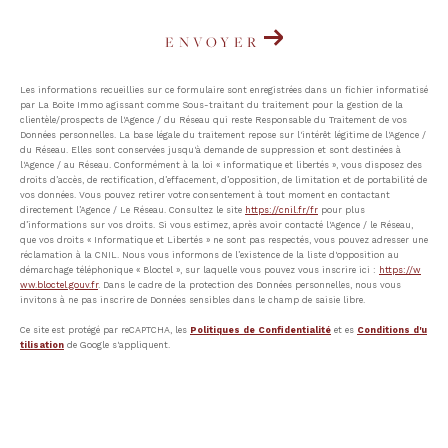
ENVOYER
Les informations recueillies sur ce formulaire sont enregistrées dans un fichier informatisé
par La Boite Immo agissant comme Sous-traitant du traitement pour la gestion de la
clientèle/prospects de l'Agence / du Réseau qui reste Responsable du Traitement de vos
Données personnelles. La base légale du traitement repose sur l'intérêt légitime de l'Agence /
du Réseau. Elles sont conservées jusqu'à demande de suppression et sont destinées à
l'Agence / au Réseau. Conformément à la loi « informatique et libertés », vous disposez des
droits d’accès, de rectification, d’effacement, d’opposition, de limitation et de portabilité de
vos données. Vous pouvez retirer votre consentement à tout moment en contactant
directement l’Agence / Le Réseau. Consultez le site
https://cnil.fr/fr
pour plus
d’informations sur vos droits. Si vous estimez, après avoir contacté l'Agence / le Réseau,
que vos droits « Informatique et Libertés » ne sont pas respectés, vous pouvez adresser une
réclamation à la CNIL. Nous vous informons de l’existence de la liste d'opposition au
démarchage téléphonique « Bloctel », sur laquelle vous pouvez vous inscrire ici :
https://w
ww.bloctel.gouv.fr
. Dans le cadre de la protection des Données personnelles, nous vous
invitons à ne pas inscrire de Données sensibles dans le champ de saisie libre.
Ce site est protégé par reCAPTCHA, les
Politiques de Confidentialité
et es
Conditions d'u
tilisation
de Google s'appliquent.