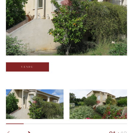
Budget
Budget
Surface
Surface
Pièces
Pièces
VENDU
Référence
AFFINER LES CRITÈRES
TERRASSE
PARKING
PISCINE
FILTRER PAR