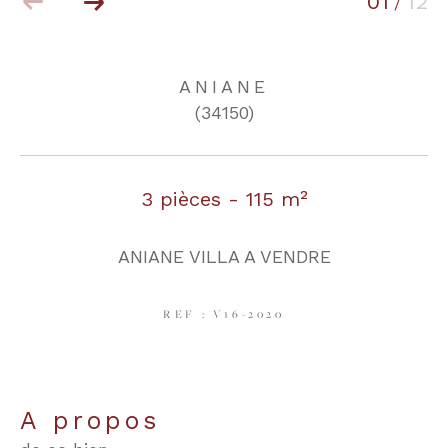
01
12
/
COUPS DE COEUR
EXCLUSIVITÉS
ANIANE
(34150)
NOUVEAUTÉS
3 pièces - 115 m²
RECHERCHER
ANIANE VILLA A VENDRE
REF : V16-2020
a propos