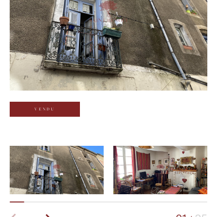
Budget
Budget
Surface
Surface
Pièces
Pièces
VENDU
Référence
AFFINER LES CRITÈRES
TERRASSE
PARKING
PISCINE
FILTRER PAR