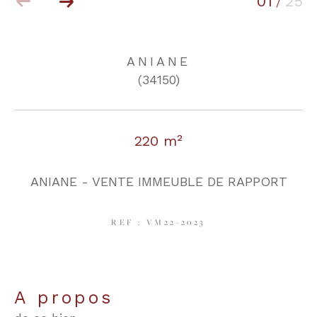
01
25
/
COUPS DE COEUR
EXCLUSIVITÉS
ANIANE
(34150)
NOUVEAUTÉS
220 m²
RECHERCHER
ANIANE - VENTE IMMEUBLE DE RAPPORT
REF : VM22-2023
a propos