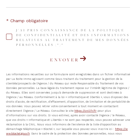
* Champ obligatoire
J'AI PRIS CONNAISSANCE DE LA POLITIQUE
DE CONFIDENTIALITÉ ET DES INFORMATIONS
RELATIVES AU TRAITEMENT DE MES DONNÉES
PERSONNELLES (*)*
ENVOYER
Les informations recueillies sur ce formulaire sont enregistrées dans un fichier informatisé
par La Boite Immo agissant comme Sous-traitant du traitement pour la gestion de la
clientèle/prospects de l'Agence / du Réseau qui reste Responsable du Traitement de vos
Données personnelles. La base légale du traitement repose sur l'intérêt légitime de l'Agence /
du Réseau. Elles sont conservées jusqu'à demande de suppression et sont destinées à
l'Agence / au Réseau. Conformément à la loi « informatique et libertés », vous disposez des
droits d’accès, de rectification, d’effacement, d’opposition, de limitation et de portabilité de
vos données. Vous pouvez retirer votre consentement à tout moment en contactant
directement l’Agence / Le Réseau. Consultez le site
https://cnil.fr/fr
pour plus
d’informations sur vos droits. Si vous estimez, après avoir contacté l'Agence / le Réseau,
que vos droits « Informatique et Libertés » ne sont pas respectés, vous pouvez adresser une
réclamation à la CNIL. Nous vous informons de l’existence de la liste d'opposition au
démarchage téléphonique « Bloctel », sur laquelle vous pouvez vous inscrire ici :
https://w
ww.bloctel.gouv.fr
. Dans le cadre de la protection des Données personnelles, nous vous