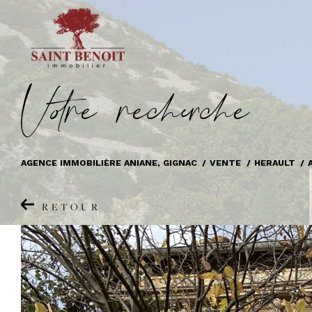
V
o
r
e
r
e
c
e
c
e
AGENCE IMMOBILIÈRE ANIANE, GIGNAC
VENTE
HERAULT
RETOUR