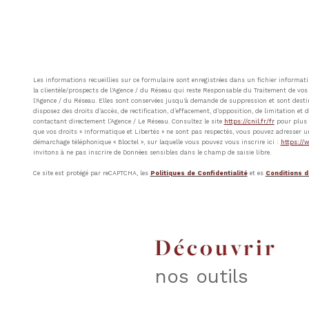
Les informations recueillies sur ce formulaire sont enregistrées dans un fichier inform
la clientèle/prospects de l'Agence / du Réseau qui reste Responsable du Traitement de vos 
l'Agence / du Réseau. Elles sont conservées jusqu'à demande de suppression et sont destin
disposez des droits d’accès, de rectification, d’effacement, d’opposition, de limitation e
contactant directement l’Agence / Le Réseau. Consultez le site
https://cnil.fr/fr
pour plus d
que vos droits « Informatique et Libertés » ne sont pas respectés, vous pouvez adresser u
démarchage téléphonique « Bloctel », sur laquelle vous pouvez vous inscrire ici :
https://w
invitons à ne pas inscrire de Données sensibles dans le champ de saisie libre.
Ce site est protégé par reCAPTCHA, les
Politiques de Confidentialité
et es
Conditions d'
découvrir
nos outils