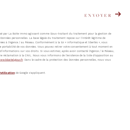
ENVOYER
atisé par La Boite Immo agissant comme Sous-traitant du traitement pour la gestion de
Données personnelles. La base légale du traitement repose sur l'intérêt légitime de
ées à l'Agence / au Réseau. Conformément à la loi « informatique et libertés », vous
t de portabilité de vos données. Vous pouvez retirer votre consentement à tout moment en
’informations sur vos droits. Si vous estimez, après avoir contacté l'Agence / le Réseau,
ne réclamation à la CNIL. Nous vous informons de l’existence de la liste d'opposition au
ww.bloctel.gouv.fr
. Dans le cadre de la protection des Données personnelles, nous vous
utilisation
de Google s'appliquent.