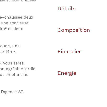
ise et nombreuses
Détails
de-chaussée deux
 une spacieuse
1m² et deux
Composition
acune, une
Financier
de 14m².
e. Vous serez
on agréable jardin
Energie
out en étant au
 l'Agence ST-