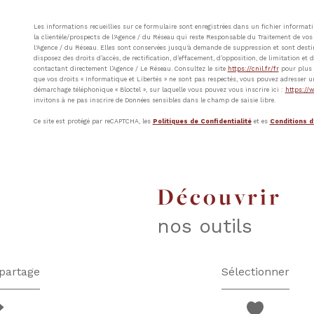
Les informations recueillies sur ce formulaire sont enregistrées dans un fichier inform
la clientèle/prospects de l'Agence / du Réseau qui reste Responsable du Traitement de vos 
l'Agence / du Réseau. Elles sont conservées jusqu'à demande de suppression et sont destin
disposez des droits d’accès, de rectification, d’effacement, d’opposition, de limitation e
contactant directement l’Agence / Le Réseau. Consultez le site
https://cnil.fr/fr
pour plus d
que vos droits « Informatique et Libertés » ne sont pas respectés, vous pouvez adresser u
démarchage téléphonique « Bloctel », sur laquelle vous pouvez vous inscrire ici :
https://w
invitons à ne pas inscrire de Données sensibles dans le champ de saisie libre.
Ce site est protégé par reCAPTCHA, les
Politiques de Confidentialité
et es
Conditions d'
découvrir
nos outils
partage
Sélectionner