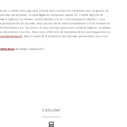
atisé par La Boite Immo agissant comme Sous-traitant du traitement pour la gestion de
Données personnelles. La base légale du traitement repose sur l'intérêt légitime de
ées à l'Agence / au Réseau. Conformément à la loi « informatique et libertés », vous
t de portabilité de vos données. Vous pouvez retirer votre consentement à tout moment en
’informations sur vos droits. Si vous estimez, après avoir contacté l'Agence / le Réseau,
ne réclamation à la CNIL. Nous vous informons de l’existence de la liste d'opposition au
ww.bloctel.gouv.fr
. Dans le cadre de la protection des Données personnelles, nous vous
utilisation
de Google s'appliquent.
Calculer