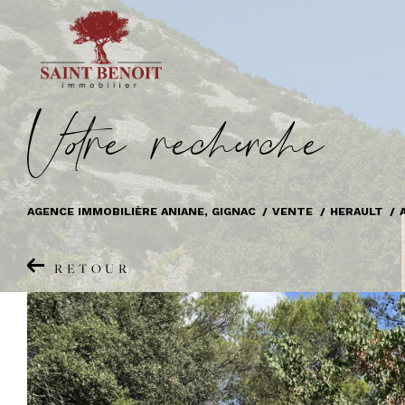
V
o
r
e
r
e
c
e
c
e
AGENCE IMMOBILIÈRE ANIANE, GIGNAC
VENTE
HERAULT
RETOUR