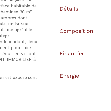
scine (4x10), la
rface habitable de
Détails
 cheminée 36 m²
chambres dont
tale, un bureau
ent une agréable
Composition
ntégre
 indépendant, deux
ment pour faire
Financier
éduit en visitant
NOIT-IMMOBILIER à
Energie
en est exposé sont