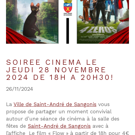
Budget
Budget
Surface
Surface
Pièces
Pièces
SOIREE CINEMA LE
JEUDI 28 NOVEMBRE
Référence
2024 DE 18H A 20H30!
26/11/2024
AFFINER LES CRITÈRES
La
Ville de Saint-André de Sangonis
vous
propose de partager un moment convivial
TERRASSE
PARKING
PISCINE
autour d’une séance de cinéma à la salle des
fêtes de
Saint-André de Sangonis
avec à
FILTRER PAR
l’affiche Le film « Flow » à partir de 18h pour 4€