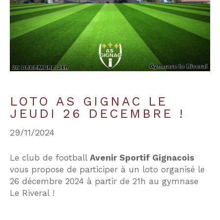
Budget
Budget
Surface
Surface
Pièces
Pièces
LOTO AS GIGNAC LE
JEUDI 26 DECEMBRE !
Référence
29/11/2024
Le club de football
Avenir Sportif Gignacois
AFFINER LES CRITÈRES
vous propose de participer à un loto organisé le
26 décembre 2024 à partir de 21h au gymnase
TERRASSE
PARKING
PISCINE
Le Riveral !
FILTRER PAR