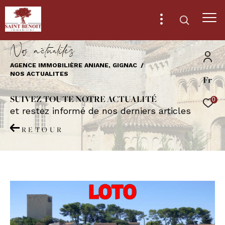
N
o
a
c
t
u
a
i
é
s
AGENCE IMMOBILIÈRE ANIANE, GIGNAC
NOS ACTUALITES
Fr
Effectuer une recherche
et trouver le bien qui correspond à vos
SUIVEZ TOUTE NOTRE ACTUALITÉ
0
critères
et restez informé de nos derniers articles
RETOUR
Type
d'offre
Vente
Type
de
Type de bien
bien
Ville