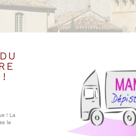
 DU
RE
!
ue ! La
e le
5 !