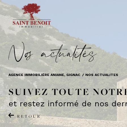
N
o
a
c
t
u
a
i
é
s
AGENCE IMMOBILIÈRE ANIANE, GIGNAC
NOS ACTUALITES
SUIVEZ TOUTE NOTR
et restez informé de nos dern
RETOUR