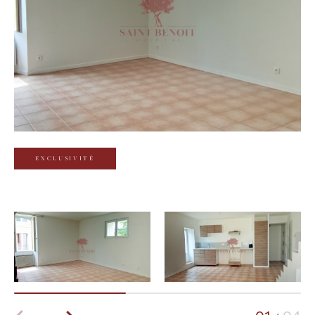
Budget
Budget
Surface
Surface
Pièces
Pièces
EXCLUSIVITÉ
Référence
AFFINER LES CRITÈRES
TERRASSE
PARKING
PISCINE
FILTRER PAR