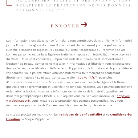
DE CONFIDENTIALITÉ ET DES INFORMATIONS
RELATIVES AU TRAITEMENT DE MES DONNÉES
PERSONNELLES (*)*
ENVOYER
Les informations recueillies sur ce formulaire sont enregistrées dans un fichier informatisé
par La Boite Immo agissant comme Sous-traitant du traitement pour la gestion de la
clientèle/prospects de l'Agence / du Réseau qui reste Responsable du Traitement de vos
Données personnelles. La base légale du traitement repose sur l'intérêt légitime de l'Agence /
du Réseau. Elles sont conservées jusqu'à demande de suppression et sont destinées à
l'Agence / au Réseau. Conformément à la loi « informatique et libertés », vous disposez des
droits d’accès, de rectification, d’effacement, d’opposition, de limitation et de portabilité de
vos données. Vous pouvez retirer votre consentement à tout moment en contactant
directement l’Agence / Le Réseau. Consultez le site
https://cnil.fr/fr
pour plus
d’informations sur vos droits. Si vous estimez, après avoir contacté l'Agence / le Réseau,
que vos droits « Informatique et Libertés » ne sont pas respectés, vous pouvez adresser une
réclamation à la CNIL. Nous vous informons de l’existence de la liste d'opposition au
démarchage téléphonique « Bloctel », sur laquelle vous pouvez vous inscrire ici :
https://w
ww.bloctel.gouv.fr
. Dans le cadre de la protection des Données personnelles, nous vous
invitons à ne pas inscrire de Données sensibles dans le champ de saisie libre.
Ce site est protégé par reCAPTCHA, les
Politiques de Confidentialité
et es
Conditions d'u
tilisation
de Google s'appliquent.