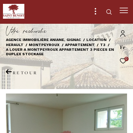
V
o
r
e
r
e
c
e
c
e
AGENCE IMMOBILIÈRE ANIANE, GIGNAC
LOCATION
HERAULT
MONTPEYROUX
APPARTEMENT
T3
Fr
Effectuer une recherche
A LOUER A MONTPEYROUX APPARTEMENT 3 PIECES EN
DUPLEX STOCKAGE
et trouver le bien qui correspond à vos
0
critères
RETOUR
Type
d'offre
Location
Type
de
Type de bien
bien
Ville