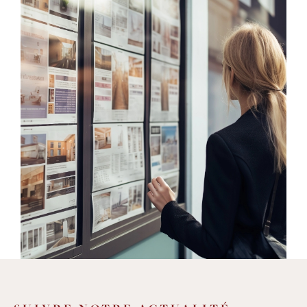
une
sélection de biens de qualité
et variés
: de la villa avec piscine, à la grande
maison de village, de l'immeuble en cœur
de village à l'appartement avec terrasse,
mais aussi des studios, des terrains, des
murs commerciaux, des parkings et des
garages, et beaucoup d'autres
opportunités
d'achat et de location sur
un secteur entre Montpellier et
Lodève
. Nous offrons également des
services
d'estimation
pour vous aider à
déterminer la valeur de votre bien
immobilier avec précision et fiabilité.