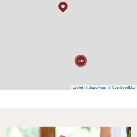
202
Leaflet
|
©
Maps
|
© OpenStreetMap
Jawg