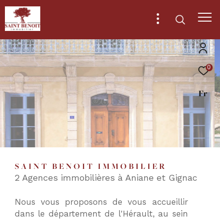
0
Effectuer
Type
Location immobilier
d'offre
Fr
professionnel
une
recherche
Type
de
Type de bien
et
bien
trouver
Ville
le
SAINT BENOIT IMMOBILIER
bien
2 Agences immobilières à Aniane et Gignac
qui
RECHERCHER
correspond
Nous vous proposons de vous accueillir
à
dans le département de l'Hérault, au sein
vos