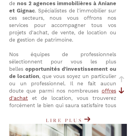
de
nos 2 agences immobilières à Aniane
critères
et Gignac
. Spécialistes de l'immobilier sur
ces secteurs, nous vous offrons nos
services pour accompagner tous vos
projets d'achat, de vente, de location ou
de gestion de patrimoine.
Nos équipes de professionnels
sélectionnent pour vous les plus
belles
opportunités d'investissement ou
de location
, que vous soyez un particulier
ou un professionnel. Il ne fait aucun
doute que parmi nos nombreuses
offres
d'achat
et de location, vous trouverez
forcément le bien qui saura satisfaire tous
vos critères et vos besoins.
LIRE PLUS
Nos agences immobilières à Aniane
(34150) et Gignac (34150) vous proposent