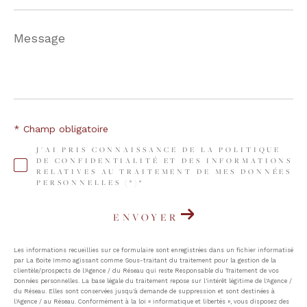
Message
*
* Champ obligatoire
J'AI PRIS CONNAISSANCE DE LA POLITIQUE
DE CONFIDENTIALITÉ ET DES INFORMATIONS
RELATIVES AU TRAITEMENT DE MES DONNÉES
PERSONNELLES (*)*
ENVOYER
Les informations recueillies sur ce formulaire sont enregistrées dans un fichier informatisé
par La Boite Immo agissant comme Sous-traitant du traitement pour la gestion de la
clientèle/prospects de l'Agence / du Réseau qui reste Responsable du Traitement de vos
Données personnelles. La base légale du traitement repose sur l'intérêt légitime de l'Agence /
du Réseau. Elles sont conservées jusqu'à demande de suppression et sont destinées à
l'Agence / au Réseau. Conformément à la loi « informatique et libertés », vous disposez des