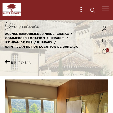
V
o
r
e
r
e
c
e
c
e
AGENCE IMMOBILIÈRE ANIANE, GIGNAC
COMMERCES LOCATION
HERAULT
Fr
Effectuer une recherche
ST JEAN DE FOS
BUREAUX
SAINT JEAN DE FOS LOCATION DE BUREAUX
et trouver le bien qui correspond à vos
0
critères
RETOUR
Type
d'offre
Location immobilier professionnel
Type
de
Type de bien
bien
Ville