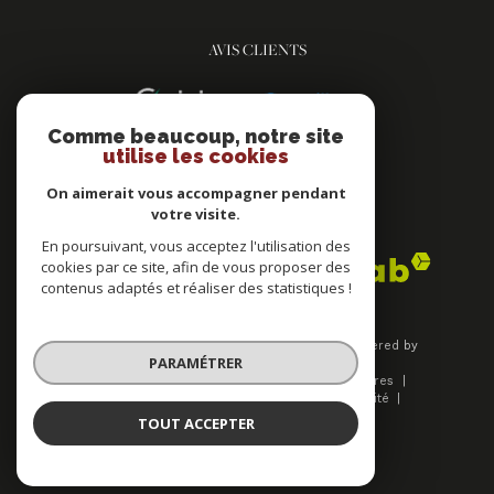
AVIS CLIENTS
Comme beaucoup, notre site
utilise les cookies
On aimerait vous accompagner pendant
votre visite.
ADHÉRENTS
En poursuivant, vous acceptez l'utilisation des
cookies par ce site, afin de vous proposer des
contenus adaptés et réaliser des statistiques !
© 2026 | Tous droits réservés | Traduction powered by
PARAMÉTRER
Google |
Plan du site
Mentions légales
Nos honoraires
Admin
Nos liens
Politique de confidentialité
Politique RGPD
Cookies
TOUT ACCEPTER