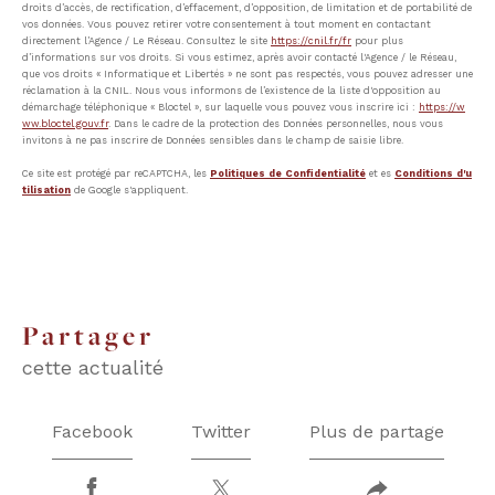
droits d’accès, de rectification, d’effacement, d’opposition, de limitation et de portabilité de
vos données. Vous pouvez retirer votre consentement à tout moment en contactant
directement l’Agence / Le Réseau. Consultez le site
https://cnil.fr/fr
pour plus
d’informations sur vos droits. Si vous estimez, après avoir contacté l'Agence / le Réseau,
que vos droits « Informatique et Libertés » ne sont pas respectés, vous pouvez adresser une
réclamation à la CNIL. Nous vous informons de l’existence de la liste d'opposition au
démarchage téléphonique « Bloctel », sur laquelle vous pouvez vous inscrire ici :
https://w
ww.bloctel.gouv.fr
. Dans le cadre de la protection des Données personnelles, nous vous
invitons à ne pas inscrire de Données sensibles dans le champ de saisie libre.
Ce site est protégé par reCAPTCHA, les
Politiques de Confidentialité
et es
Conditions d'u
tilisation
de Google s'appliquent.
partager
cette actualité
Facebook
Twitter
Plus de partage