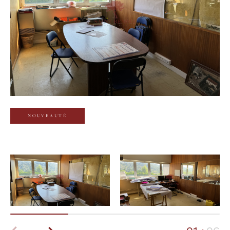
Budget
Budget
Surface
Surface
Pièces
Pièces
NOUVEAUTÉ
Référence
AFFINER LES CRITÈRES
TERRASSE
PARKING
PISCINE
FILTRER PAR