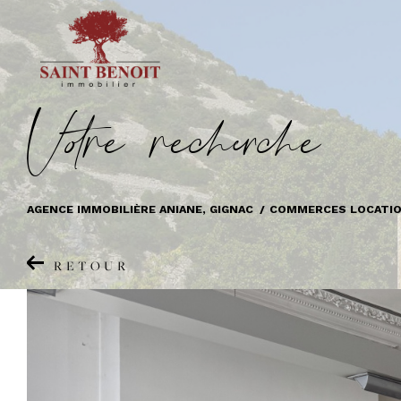
V
o
r
e
r
e
c
e
c
e
AGENCE IMMOBILIÈRE ANIANE, GIGNAC
COMMERCES LOCATI
RETOUR