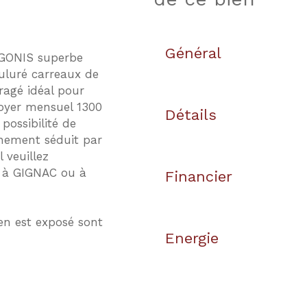
Général
NGONIS superbe
uluré carreaux de
ragé idéal pour
loyer mensuel 1300
Détails
possibilité de
inement séduit par
 veuillez
 à GIGNAC ou à
Financier
en est exposé sont
Energie