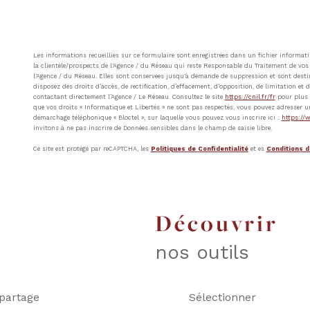
Les informations recueillies sur ce formulaire sont enregistrées dans un fichier inform
la clientèle/prospects de l'Agence / du Réseau qui reste Responsable du Traitement de vos 
l'Agence / du Réseau. Elles sont conservées jusqu'à demande de suppression et sont destin
disposez des droits d’accès, de rectification, d’effacement, d’opposition, de limitation e
contactant directement l’Agence / Le Réseau. Consultez le site
https://cnil.fr/fr
pour plus d
que vos droits « Informatique et Libertés » ne sont pas respectés, vous pouvez adresser u
démarchage téléphonique « Bloctel », sur laquelle vous pouvez vous inscrire ici :
https://w
invitons à ne pas inscrire de Données sensibles dans le champ de saisie libre.
Ce site est protégé par reCAPTCHA, les
Politiques de Confidentialité
et es
Conditions d'
découvrir
nos outils
partage
Sélectionner