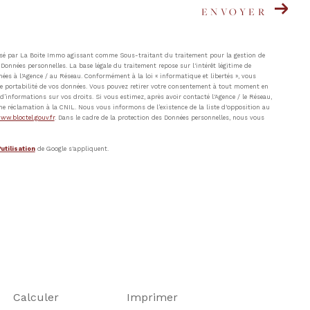
ENVOYER
atisé par La Boite Immo agissant comme Sous-traitant du traitement pour la gestion de
Données personnelles. La base légale du traitement repose sur l'intérêt légitime de
ées à l'Agence / au Réseau. Conformément à la loi « informatique et libertés », vous
t de portabilité de vos données. Vous pouvez retirer votre consentement à tout moment en
’informations sur vos droits. Si vous estimez, après avoir contacté l'Agence / le Réseau,
ne réclamation à la CNIL. Nous vous informons de l’existence de la liste d'opposition au
ww.bloctel.gouv.fr
. Dans le cadre de la protection des Données personnelles, nous vous
utilisation
de Google s'appliquent.
Calculer
Imprimer