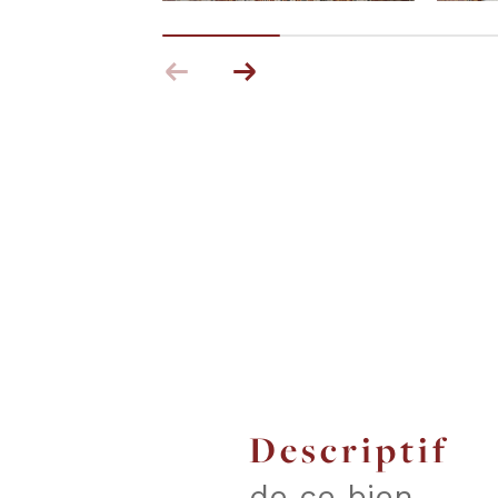
descriptif
de ce bien