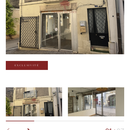
Budget
Budget
Surface
Surface
Pièces
Pièces
EXCLUSIVITÉ
Référence
AFFINER LES CRITÈRES
TERRASSE
PARKING
PISCINE
FILTRER PAR