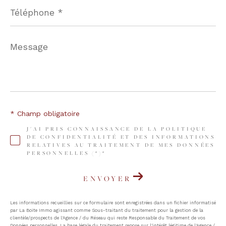
Téléphone
*
Message
*
* Champ obligatoire
J'AI PRIS CONNAISSANCE DE LA POLITIQUE
DE CONFIDENTIALITÉ ET DES INFORMATIONS
RELATIVES AU TRAITEMENT DE MES DONNÉES
PERSONNELLES (*)*
ENVOYER
Les informations recueillies sur ce formulaire sont enregistrées dans un fichier informatisé
par La Boite Immo agissant comme Sous-traitant du traitement pour la gestion de la
clientèle/prospects de l'Agence / du Réseau qui reste Responsable du Traitement de vos
Données personnelles. La base légale du traitement repose sur l'intérêt légitime de l'Agence /