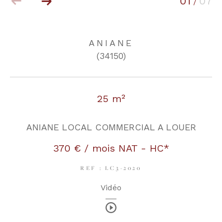
01
07
/
COUPS DE COEUR
EXCLUSIVITÉS
ANIANE
(34150)
NOUVEAUTÉS
25 m²
RECHERCHER
ANIANE LOCAL COMMERCIAL A LOUER
370 € / mois
NAT - HC*
REF : LC3-2020
Vidéo