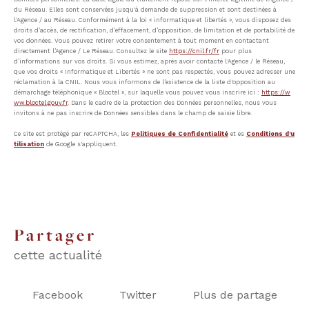
du Réseau. Elles sont conservées jusqu'à demande de suppression et sont destinées à
l'Agence / au Réseau. Conformément à la loi « informatique et libertés », vous disposez des
droits d’accès, de rectification, d’effacement, d’opposition, de limitation et de portabilité de
vos données. Vous pouvez retirer votre consentement à tout moment en contactant
directement l’Agence / Le Réseau. Consultez le site
https://cnil.fr/fr
pour plus
d’informations sur vos droits. Si vous estimez, après avoir contacté l'Agence / le Réseau,
que vos droits « Informatique et Libertés » ne sont pas respectés, vous pouvez adresser une
réclamation à la CNIL. Nous vous informons de l’existence de la liste d'opposition au
démarchage téléphonique « Bloctel », sur laquelle vous pouvez vous inscrire ici :
https://w
ww.bloctel.gouv.fr
. Dans le cadre de la protection des Données personnelles, nous vous
invitons à ne pas inscrire de Données sensibles dans le champ de saisie libre.
Ce site est protégé par reCAPTCHA, les
Politiques de Confidentialité
et es
Conditions d'u
tilisation
de Google s'appliquent.
partager
cette actualité
Facebook
Twitter
Plus de partage