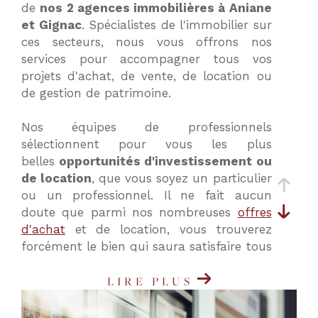
de
nos 2 agences immobilières à Aniane
critères
et Gignac
. Spécialistes de l'immobilier sur
ces secteurs, nous vous offrons nos
services pour accompagner tous vos
projets d'achat, de vente, de location ou
de gestion de patrimoine.
Nos équipes de professionnels
sélectionnent pour vous les plus
belles
opportunités d'investissement ou
de location
, que vous soyez un particulier
ou un professionnel. Il ne fait aucun
doute que parmi nos nombreuses
offres
d'achat
et de location, vous trouverez
forcément le bien qui saura satisfaire tous
vos critères et vos besoins.
LIRE PLUS
Nos agences immobilières à Aniane
(34150) et Gignac (34150) vous proposent