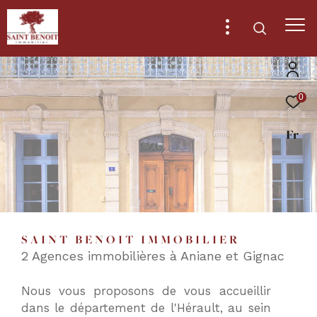
0
Effectuer
Type
d'offre
Fr
Location
une
recherche
Type
de
Type de bien
et
bien
trouver
Ville
le
SAINT BENOIT IMMOBILIER
bien
2 Agences immobilières à Aniane et Gignac
qui
RECHERCHER
correspond
Nous vous proposons de vous accueillir
à
dans le département de l'Hérault, au sein
vos