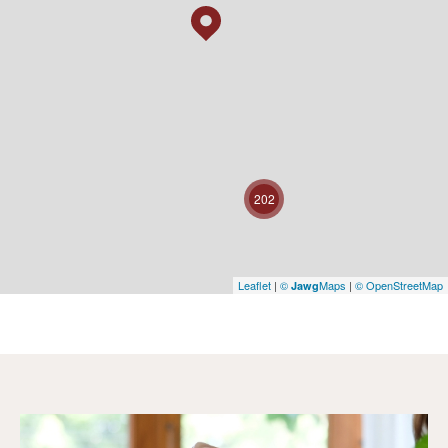
202
Leaflet
|
©
Maps
|
© OpenStreetMap
Jawg