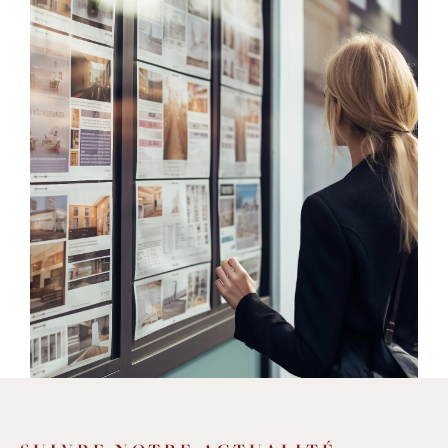
une
sélection de biens de qualité
et variés
: de la villa avec piscine, à la grande
maison de village, de l'immeuble en cœur
de village à l'appartement avec terrasse,
mais aussi des studios, des terrains, des
murs commerciaux, des parkings et des
garages, et beaucoup d'autres
opportunités
d'achat et de location sur
un secteur entre Montpellier et
Lodève
. Nous offrons également des
services
d'estimation
pour vous aider à
déterminer la valeur de votre bien
immobilier avec précision et fiabilité.